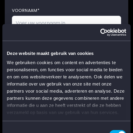
VOORNAAM
*
ACHTERNAAM
*
Deze website maakt gebruik van cookies
We gebruiken cookies om content en advertenties te
E-MAILADRES
*
personaliseren, om functies voor social media te bieden
en om ons websiteverkeer te analyseren. Ook delen we
informatie over uw gebruik van onze site met onze
partners voor social media, adverteren en analyse. Deze
partners kunnen deze gegevens combineren met andere
TELEFOONNUMMER
informatie die u aan ze heeft verstrekt of die ze hebben
verzameld op basis van uw gebruik van hun services.
Toestemmingsselectie
ONDERWERP
*