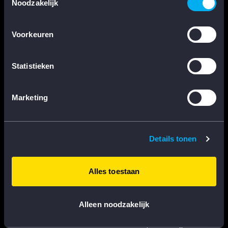
Noodzakelijk
Kies een onderwerp
Voorkeuren
BERICHT
*
Statistieken
Marketing
Details tonen
VERSTUUR BERICHT
Alles toestaan
Alleen noodzakelijk
Onze klantenservice is bereikbaar op werkdagen van