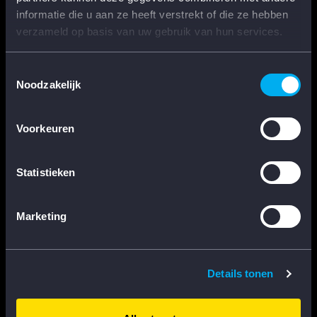
informatie die u aan ze heeft verstrekt of die ze hebben
VOORWAARDEN
verzameld op basis van uw gebruik van hun services.
ALGEMENE VOORWAARDEN
Toestemmingsselectie
Noodzakelijk
PRIVACYVERKLARING
COOKIES
Voorkeuren
Statistieken
KLANTENSERVICE
Marketing
VEELGESTELDE VRAGEN
BEZORGEN EN RETOUR
Details tonen
CONTACT