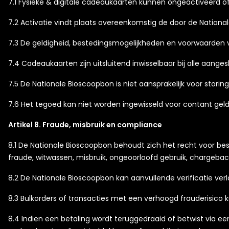
7.1 Fysieke & digitale cadeaukaarten kunnen ongeactiveerd o
7.2 Activatie vindt plaats overeenkomstig de door de National
7.3 De geldigheid, bestedingsmogelijkheden en voorwaarden
7.4 Cadeaukaarten zijn uitsluitend inwisselbaar bij alle aanges
7.5 De Nationale Bioscoopbon is niet aansprakelijk voor storinge
7.6 Het tegoed kan niet worden ingewisseld voor contant gel
Artikel 8. Fraude, misbruik en compliance
8.1 De Nationale Bioscoopbon behoudt zich het recht voor bes
fraude, witwassen, misbruik, ongeoorloofd gebruik, chargebac
8.2 De Nationale Bioscoopbon kan aanvullende verificatie ver
8.3 Bulkorders of transacties met een verhoogd frauderisic
8.4 Indien een betaling wordt teruggedraaid of betwist via ee