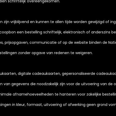
ndien schriftelijk overeengekomen.
zijn vrijblijvend en kunnen te allen tijde worden gewijzigd of in
opbon een bestelling schriftelijk, elektronisch of anderszins be
ertes, prijsopgaven, communicatie of op de website binden de Nat
stellingen zonder opgave van redenen te weigeren.
ukaarten, digitale cadeaukaarten, gepersonaliseerde cadeaukaa
en van gegevens die noodzakelijk zijn voor de uitvoering van de
inimale afnamehoeveelheden te hanteren voor zakelijke bestel
kingen in kleur, formaat, uitvoering of afwerking geen grond v