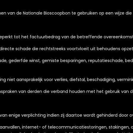
n van de Nationale Bioscoopbon te gebruiken op een wijze die i
s beperkt tot het factuurbedrag van de betreffende overeenkomst
r directe schade die rechtstreeks voortvloeit uit behoudens opze
ade, gederfde winst, gemiste besparingen, reputatieschade, bedr
g niet aansprakelijk voor verlies, diefstal, beschadiging, verm
anspraken van derden die verband houden met het gebruik van d
van enige verplichting indien zij daartoe wordt gehinderd door 
aanvallen, internet- of telecommunicatiestoringen, stakingen