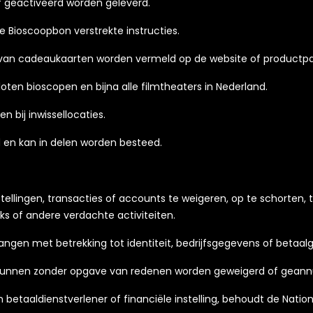
f geactiveerd worden geleverd.
e Bioscoopbon verstrekte instructies.
 van cadeaukaarten worden vermeld op de website of productpa
loten bioscopen en bijna alle filmtheaters in Nederland.
n bij inwissellocaties.
d en kan in delen worden besteed.
tellingen, transacties of accounts te weigeren, op te schorten,
ks of andere verdachte activiteiten.
langen met betrekking tot identiteit, bedrijfsgegevens of betaa
o kunnen zonder opgave van redenen worden geweigerd of geann
n betaaldienstverlener of financiële instelling, behoudt de Nati